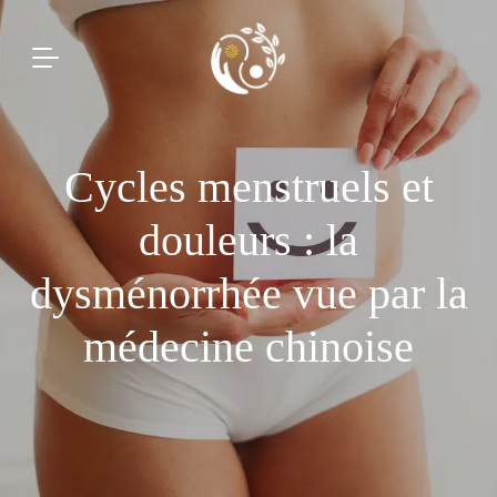
Cycles menstruels et
douleurs : la
dysménorrhée vue par la
médecine chinoise