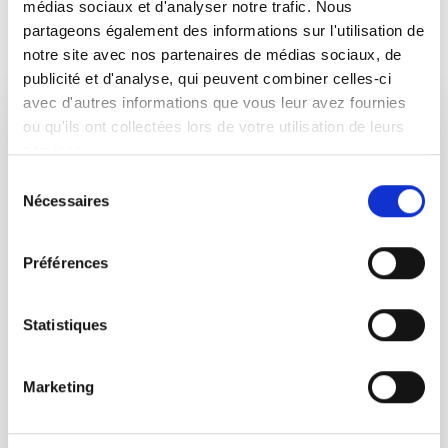
médias sociaux et d'analyser notre trafic. Nous
partageons également des informations sur l'utilisation de
notre site avec nos partenaires de médias sociaux, de
publicité et d'analyse, qui peuvent combiner celles-ci
avec d'autres informations que vous leur avez fournies
ou qu'ils ont collectées lors de votre utilisation de leurs
services.
Sélection
Nécessaires
du
consentement
Préférences
Le Qi Gong
Statistiques
Le Qi Gong (prononcez « tchi » « kong ») est une
discipline importante de la médecine Chinoise et, de
manière plus générale, de la culture Chinoise et de
Marketing
l’hygiène de vie en Chine. Il est l’art de préserver la vie, à
travers la respiration, la méditation, la visualisation et le