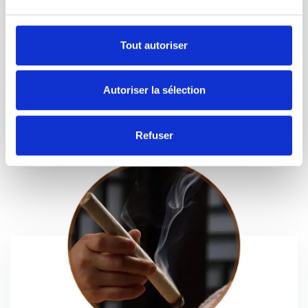
manière plus générale, de la culture Chinoise et de
l’hygiène de vie en Chine. Il est l’art de préserver la vie, à
travers la respiration, la méditation, la visualisation et le
Tout autoriser
travail corporel en lien avec la circulation des énergies du
corps.
Autoriser la sélection
Lire l'article
Refuser